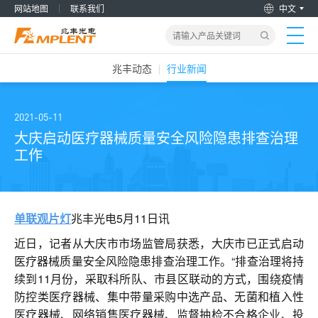
网站地图
联系我们
中文
兆丰动态
行业新闻
首页
产品&解决方案
2021-05-11
大庆启动医疗器械质量安全风险隐患排查治理
工作
新闻动态
关于我们
单联观片灯
兆丰光电5月11日讯
加入兆丰
近日，记者从大庆市市场监管局获悉，大庆市已正式启动
医疗器械质量安全风险隐患排查治理工作。“排查治理将持
续到11月份，采取科所队、市县区联动的方式，围绕疫情
服务支持
防控类医疗器械、集中带量采购中选产品、无菌和植入性
医疗器械、网络销售医疗器械、监督抽检不合格企业、投