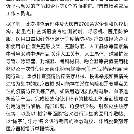
联系我们
诉举报频发的产品和企业等6个方面推进。”市市场监管局
工作人员说。
据了解，此次排查治理涉及大庆市2700余家企业和医疗机
构，将重点排查新冠病毒检测试剂、呼吸机、医用防护
服、医用口罩和红外体温计等疫情防控医疗器械经营企业
和使用单位;聚焦冠脉支架、冠脉球囊、人工晶体等国家集
中带量采购中选产品;关注人工关节、人工晶体、球囊扩张
导管、除颤器、封堵器、骨科材料、吻合器等高值医用耗
材以及一次性使用无菌注射器(输液器)等产品;持续开展“清
网行动”，重点排查疫情防控医疗器械、投诉举报和舆情关
注较为集中的医疗器械;对可能存在潜在风险和需要重点关
注的疫情防控类等产品，如医用透明质酸钠凝胶、血液透
析液等产品，完成经营和使用环节的抽检工作;全面梳理注
射用透明质酸钠、隐形眼镜、角膜塑形镜、射频皮肤热疗
仪等，以及以“械字号面膜”名义进行销售的医用冷敷帖、
以“械字号牙膏”名义进行销售的冷敷凝胶、牙齿脱敏剂等
医疗器械投诉举报情况。