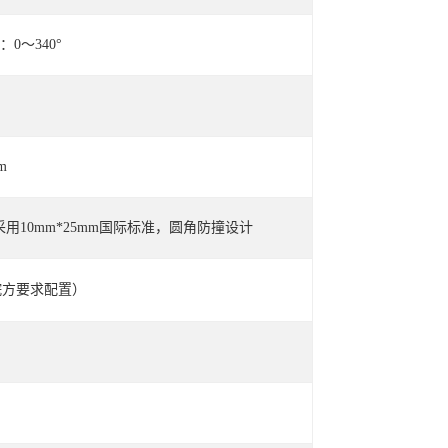
0～340°
m
护采用10mm*25mm国际标准，圆角防撞设计
院方要求配置）
）