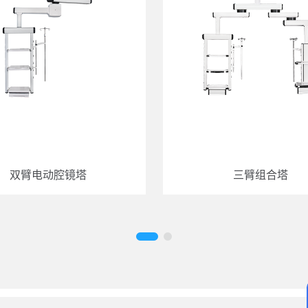
双臂电动腔镜塔
三臂组合塔