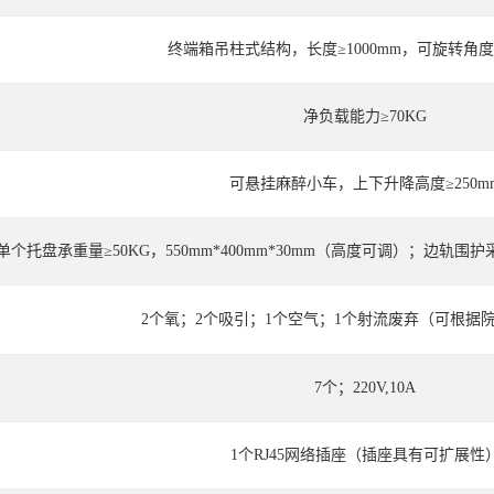
终端箱吊柱式结构，长度≥1000mm，可旋转角度：
净负载能力≥70KG
可悬挂麻醉小车，上下升降高度≥250m
单个托盘承重量≥50KG，550mm*400mm*30mm（高度可调）；边轨围
2个氧；2个吸引；1个空气；1个射流废弃（可根据
7个；220V,10A
1个RJ45网络插座（插座具有可扩展性