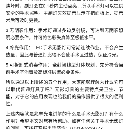
烧坏时，副灯会在0.1秒内主动点亮，所以手术灯可以提供
安全的手术照明。主副灯失效提示显示在把面板上，提示
术后可及时更换。
3.无阴影作用：手术灯通过多边反射镜，可达到无阴影照
明必要条件，并可将色彩失真降至极低水平。
4.冷光作用：LED手术无影灯可常期连续作业，不会产生
热量，因此与普通灯比较不会使手术区过热，保证冷光。
5.可拆卸式消毒作用：全封闭线型灯体规划，充分符合当
前手术室消毒及高标准层流必要条件。
所以通过以上所述的五个作用，大家能够理解为什么它可
以取代普通灯具了吧？无影灯具的主要特点是卫生、节
能，对于它的应用表现也给我们的操作提供了很大的便利
性。
上述内容就是兆丰光电讲解的什么是手术无影灯？有什么
作用？希望本文对您有所帮助。如有任何关于手术无影灯
的问题，可拨打客服电话咨询：0731-85229777