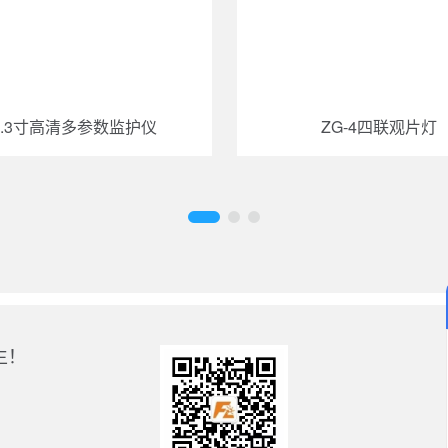
3.3寸高清多参数监护仪
ZG-4四联观片灯
生！