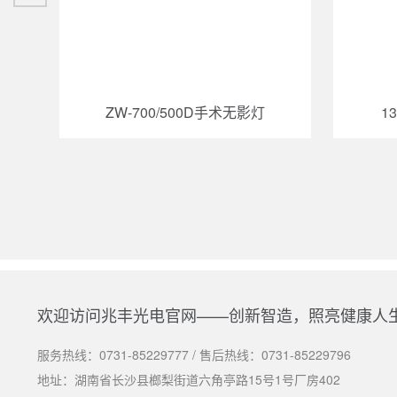
ZW-700/500D手术无影灯
1
欢迎访问兆丰光电官网——创新智造，照亮健康人
服务热线：
0731-85229777
/ 售后热线：
0731-85229796
地址：湖南省长沙县榔梨街道六角亭路15号1号厂房402