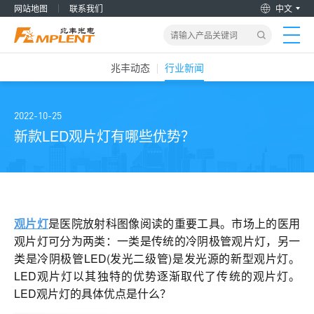
网站地图
联系我们
中文
兆丰动态
行业新闻
首页
产品&解决方案
2022-10-25
新款LED观片灯有哪些优势？
新闻动态
关于我们
观片灯
是医院放射科图像阅读的重要工具。市场上的医用
加入兆丰
观片灯可分为两类：一类是传统的冷阴极管观片灯，另一
类是冷阴极管LED(发光二级管)是发光源的新型观片灯。
服务支持
LED观片灯以其独特的优势逐渐取代了传统的观片灯。
LED观片灯的具体优点是什么？