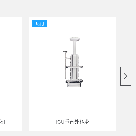
热门
热
影灯
ICU垂直外科塔