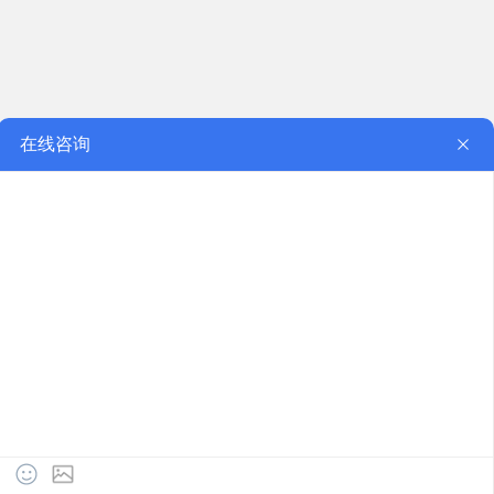
网站地图
联系我们
Copyright ©2021湖南兆丰光电科技有限公司版权所有
片灯：湘械广审（文）第270208-519511号 手术无影灯：湘械广审
（文）第280104-35095号