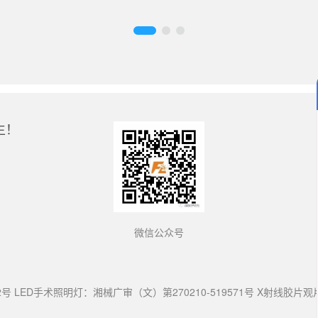
生！
微信公众号
号 LED手术照明灯：湘械广审（文）第270210-519571号 X射线胶片观