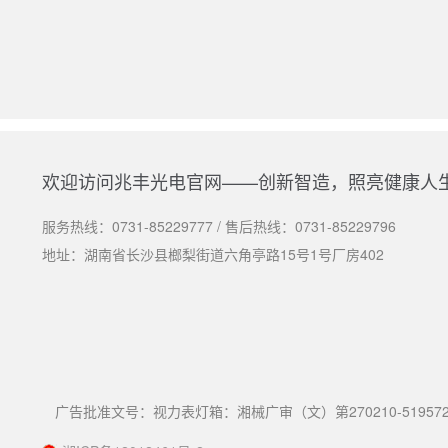
欢迎访问兆丰光电官网——创新智造，照亮健康人
服务热线：
0731-85229777
/ 售后热线：
0731-85229796
地址：湖南省长沙县榔梨街道六角亭路15号1号厂房402
广告批准文号：视力表灯箱：湘械广审（文）第270210-519572