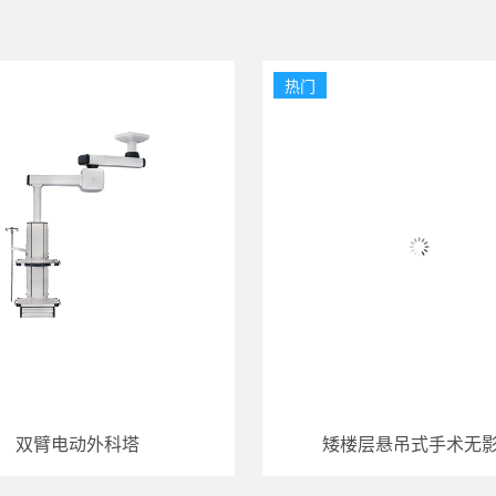
热门
双臂电动外科塔
矮楼层悬吊式手术无