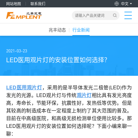
网站地图
联系我们
中文
兆丰动态
行业新闻
首页
产品&解决方案
2021-03-23
LED医用观片灯的安装位置如何选择？
新闻动态
关于我们
LED医用观片灯
，采用的是半导体发光二极管(LED)作为
发光的光源。LED观片灯与传统
观片灯
相比具有发光亮度
高，寿命长，节能环保，抗震性好，发热低等优势。但是
加入兆丰
其较高的制造成本在一定程度上制约了其大范围的普及。
目前在中高级医院，和高级无损检测单位使用比较多
。
那
服务支持
LED医用观片灯的安装位置如何选择呢？下面小编来聊一
聊：