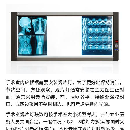
联系我们
手术室内应根据需要安装观片灯。为了更好地保持清洁，
节约空间，方便观察，观片灯通常安装在主刀医生正对
面，通常采用嵌墙安装，前、后壁齐平，接缝处涂胶封
口，或四边采用不锈钢翻边，也可考虑更换内光源。
手术室观片灯联数可按手术室大小类型考虑，并与专业医
务人员共同商定，一般情况下以3—5联灯为多(考虑同时夹
固诊断片和参考标准片)。不论嵌墙式观片灯联数多少，高