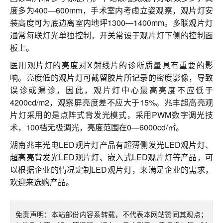
度多为400—600mm，手术室内考虑立姿观察，观片灯安
装高度可为底边离室内地坪1300—1400mm。多联观片灯
通常每联灯光单独控制，开关常设于观片灯下侧的控制面
板上。
医用观片灯的亮度对X射线片的诊断质量具有重要的影
响。亮度低的观片灯可截留胶片所记录的密度影像，导致
误诊或漏诊，因此，观片灯中心最高亮度不应低于
4200cd/m2，观察屏亮度差不应大于15%。兆丰超高亮观
片灯采用的是点阵式背发光模式，采用PWM数字调光技
术，100档无极调光，亮度范围在0—6000cd/㎡。
湖南兆丰光电LED观片灯产品有超薄侧发光LED观片灯、
超高亮背发光LED观片灯、嵌入式LED观片灯等产品，可
以根据企业的情况定制LED观片灯，来满足企业的需求，
欢迎来选购产品。
免责声明：本站部份内容系转载，不代表本网站赞同其观点；