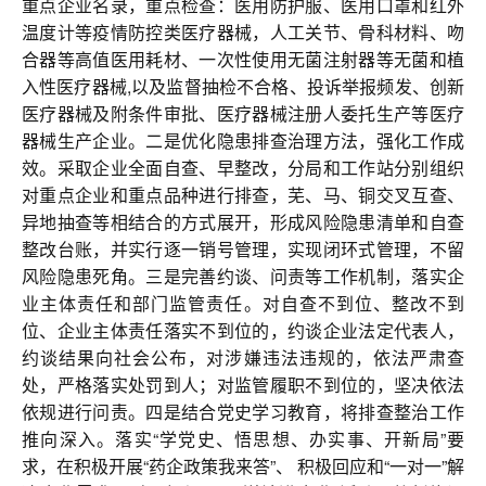
联系我们
重点企业名录，重点检查：医用防护服、医用口罩和红外
温度计等疫情防控类医疗器械，人工关节、骨科材料、吻
合器等高值医用耗材、一次性使用无菌注射器等无菌和植
入性医疗器械,以及监督抽检不合格、投诉举报频发、创新
医疗器械及附条件审批、医疗器械注册人委托生产等医疗
器械生产企业。二是优化隐患排查治理方法，强化工作成
效。采取企业全面自查、早整改，分局和工作站分别组织
对重点企业和重点品种进行排查，芜、马、铜交叉互查、
异地抽查等相结合的方式展开，形成风险隐患清单和自查
整改台账，并实行逐一销号管理，实现闭环式管理，不留
风险隐患死角。三是完善约谈、问责等工作机制，落实企
业主体责任和部门监管责任。对自查不到位、整改不到
位、企业主体责任落实不到位的，约谈企业法定代表人，
约谈结果向社会公布，对涉嫌违法违规的，依法严肃查
处，严格落实处罚到人；对监管履职不到位的，坚决依法
依规进行问责。四是结合党史学习教育，将排查整治工作
推向深入。落实“学党史、悟思想、办实事、开新局”要
求，在积极开展“药企政策我来答”、 积极回应和“一对一”解