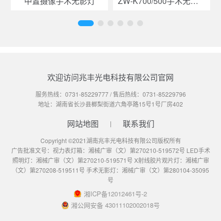
中置摄像手术无影灯
ZW-K700/500手术无影灯
欢迎访问兆丰光电科技有限公司官网
服务热线：
0731-85229777
/ 售后热线：
0731-85229796
地址：湖南省长沙县榔梨街道六角亭路15号1号厂房402
网站地图
联系我们
Copyright ©2021湖南兆丰光电科技有限公司版权所有
广告批准文号：视力表灯箱：湘械广审（文）第270210-519572号 LED手术
照明灯：湘械广审（文）第270210-519571号 X射线胶片观片灯：湘械广审
（文）第270208-519511号 手术无影灯：湘械广审（文）第280104-35095
号
湘ICP备12012461号-2
湘公网安备 43011102002018号