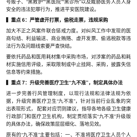
号贩子、“黑救护”“黑医院”“黑诊所”以及威胁医务人员人身
安全的违法犯罪行为，推进平安医院建设。
▍重点 6：严管虚开打票，偷税走票，违规采购
加大不正之风案件联合惩戒力度。对纠风工作中发现的医
商勾结、利益输送、商业贿赂、虚开发票、偷逃税款等违
法行为及问题线索要严查快结。
要依托药品和医用耗材集中采购市场，对涉案的药品和耗
材实施信用评级，采取限制或中止挂网、采购，披露失信
信息等约束措施。
▍重点 7：升级完善医疗卫生“九不准”，制定具体办法
进一步完善行风管理制度，以现行法规和法律法规为依
据，升级完善医疗卫生“九不准”，针对当前行业乱象的突
出表现形式， 配套对应罚则建议，指导各地各级卫生健康
行政部门和医疗卫生机构，制定贯彻落实“九不准”升级版
的具体办法，确保政策层层细化、落地见效。
原有的“九不准”主要包括：一、不准将医疗卫生人员个人