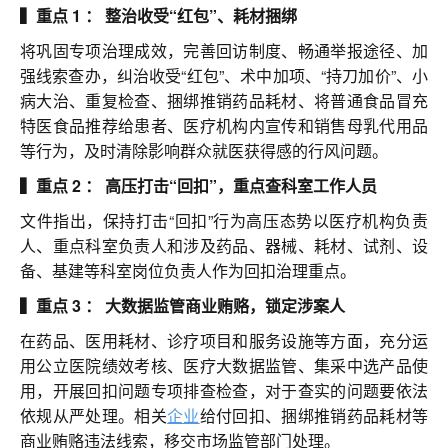
▍重点 1 ： 整治收受“红包”、耗材捆绑
将巩固专项治理成效，完善回访制度、畅通举报途径、加
强线索查办，纠治收受“红包”、术中加项、“持刀加价”、小
病大治、重复检查、捆绑推销药品耗材、将普通食品冒充
特医食品推荐给患者、医疗机构内宣传和销售母乳代用品
等行为，及时清除影响群众就医获得感的行风问题。
▍重点 2 ： 高压打击“回扣”，重点查科室工作人员
文件指出，保持打击“回扣”行为高压态势以医疗机构负责
人、重点科室负责人和涉及药品、器械、耗材、试剂、设
备、基建等科室岗位负责人作为回扣治理重点。
▍重点 3 ： 大数据监管商业贿赂，锁定涉案人
在药品、医用耗材、诊疗项目和服务设施等方面，充分运
用公立医院绩效考核、医疗大数据监管、集采中选产品使
用，开展回扣问题专项排查检查，对于查实的问题要依法
依规从严处理。相关
企业
给付回扣、捆绑推销药品耗材等
商业贿赂违法线索，移交市场监管部门处理。