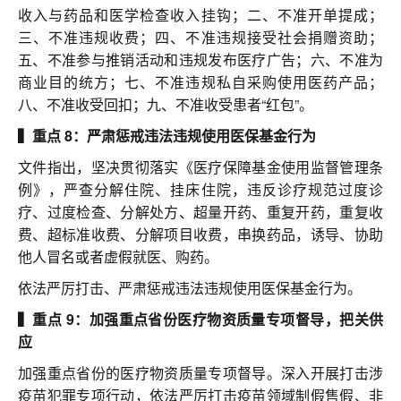
收入与药品和医学检查收入挂钩；二、不准开单提成；
三、不准违规收费；四、不准违规接受社会捐赠资助；
五、不准参与推销活动和违规发布医疗广告；六、不准为
商业目的统方；七、不准违规私自采购使用医药产品；
八、不准收受回扣；九、不准收受患者“红包”。
▍重点 8：严肃惩戒违法违规使用医保基金行为
文件指出，坚决贯彻落实《医疗保障基金使用监督管理条
例》，严查分解住院、挂床住院，违反诊疗规范过度诊
疗、过度检查、分解处方、超量开药、重复开药，重复收
费、超标准收费、分解项目收费，串换药品，诱导、协助
他人冒名或者虚假就医、购药。
依法严厉打击、严肃惩戒违法违规使用医保基金行为。
▍重点 9：加强重点省份医疗物资质量专项督导，把关供
应
加强重点省份的医疗物资质量专项督导。深入开展打击涉
疫苗犯罪专项行动，依法严厉打击疫苗领域制假售假、非