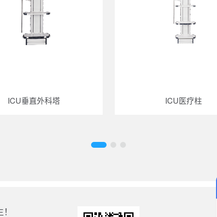
ICU垂直外科塔
ICU医疗柱
生！