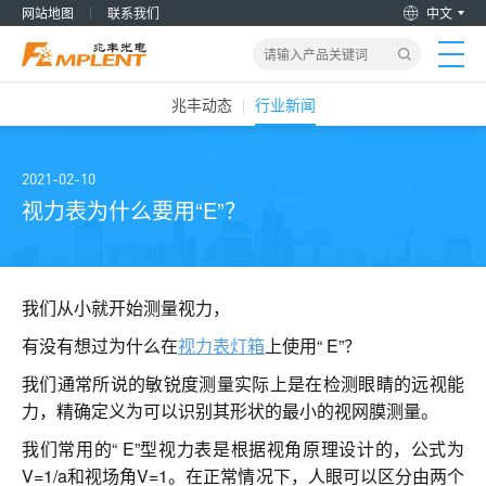
网站地图
联系我们
中文
兆丰动态
行业新闻
首页
产品&解决方案
2021-02-10
视力表为什么要用“E”？
新闻动态
关于我们
我们从小就开始测量视力，
有没有想过为什么在
视力表灯箱
上使用“ E”？
加入兆丰
我们通常所说的敏锐度测量实际上是在检测眼睛的远视能
力，精确定义为可以识别其形状的最小的视网膜测量。
服务支持
我们常用的“ E”型视力表是根据视角原理设计的，公式为
V=1/a和视场角V=1。在正常情况下，人眼可以区分由两个