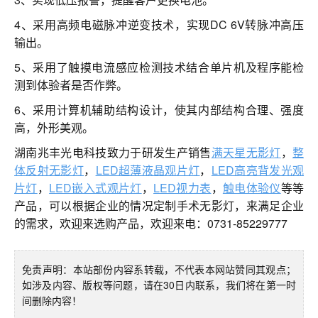
4、采用高频电磁脉冲逆变技术，实现DC 6V转脉冲高压
输出。
5、采用了触摸电流感应检测技术结合单片机及程序能检
测到体验者是否作弊。
6、采用计算机辅助结构设计，使其内部结构合理、强度
高，外形美观。
湖南兆丰光电科技致力于研发生产销售
满天星无影灯
，
整
体反射无影灯
，
LED超薄液晶观片灯
，
LED高亮背发光观
片灯
，
LED嵌入式观片灯
，
LED视力表
，
触电体验仪
等等
产品，可以根据企业的情况定制手术无影灯，来满足企业
的需求，欢迎来选购产品，欢迎来电：0731-85229777
免责声明：本站部份内容系转载，不代表本网站赞同其观点；
如涉及内容、版权等问题，请在30日内联系，我们将在第一时
间删除内容！