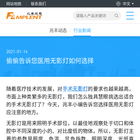
网站地图
联系我们
中文
兆丰动态
行业新闻
首页
产品&解决方案
2021-01-14
偷偷告诉您医用无影灯如何选择
新闻动态
关于我们
随着医疗技术的发展，对
手术无影灯
的要求也越来越高，
市面上种类繁多的无影灯，我们怎么独具慧眼挑选出适合
的手术无影灯了？今天，兆丰小编告诉您选择医用无影灯
加入兆丰
应注意的地方。
服务支持
无影灯是用来照明手术部位，以最佳地观察处于切口和体
腔中不同深度的小的、对比度低的物体。所以，无影灯主
要的参数是照度、色温、显色指数、照明深度、光斑直