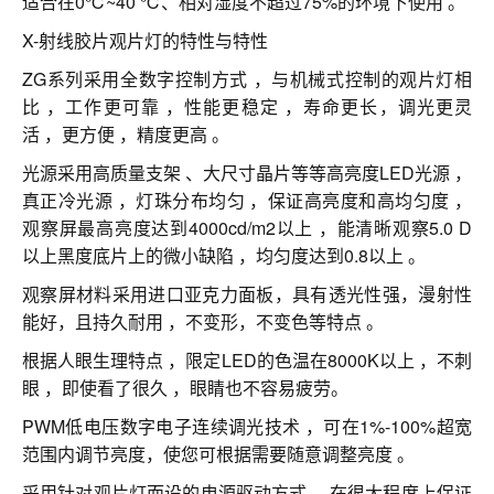
适合在0℃~40 ℃、相对湿度不超过75%的环境下使用 。
X-射线胶片观片灯的特性与特性
ZG系列采用全数字控制方式 ，与机械式控制的观片灯相
比 ，工作更可靠 ，性能更稳定 ，寿命更长，调光更灵
活 ，更方便 ，精度更高 。
光源采用高质量支架 、大尺寸晶片等等高亮度LED光源 ，
真正冷光源 ，灯珠分布均匀 ，保证高亮度和高均匀度 ，
观察屏最高亮度达到4000cd/m2以上 ，能清晰观察5.0 D
以上黑度底片上的微小缺陷 ，均匀度达到0.8以上 。
观察屏材料采用进口亚克力面板，具有透光性强，漫射性
能好，且持久耐用 ，不变形，不变色等特点 。
根据人眼生理特点 ，限定LED的色温在8000K以上 ，不刺
眼 ，即使看了很久 ，眼睛也不容易疲劳。
PWM低电压数字电子连续调光技术 ，可在1%-100%超宽
范围内调节亮度，使您可根据需要随意调整亮度 。
采用针对观片灯而设的电源驱动方式 ，在很大程度上保证