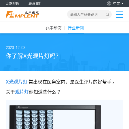
网站地图
联系我们
中文
兆丰动态
行业新闻
首页
产品&解决方案
2020-12-03
你了解X光观片灯吗？
新闻动态
关于我们
X光观片灯
常出现在医务室内，是医生评片的好帮手 。
关于
观片灯
你知道些什么 ？
加入兆丰
服务支持