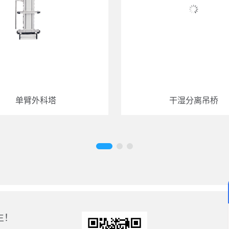
单臂外科塔
干湿分离吊桥
生！