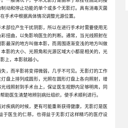
动制动和停止功能的单个或多个无影灯。具有消毒灭菌
生在手术中根据具体情况调整光源位置。
手术部位产生干扰阴影，所以在进行手术时需要使用无
色彩扭曲，以免影响医生的判断。通常，当光线照射在
阴影最深的地方叫做本影，而周围逐渐变浅的地方叫做
，本影的大小、光照角和光源区域大小都是相关的，光
本影上，本影就越小。
消失，而半影将变得微弱，几乎不可见。无影灯的工作
在灯盘上排列成圆形，光照在圆形灯盘上各向照射，增
将光线照射到手术台上，保证医生视野内足够明亮，同
，帮助医生清楚地辨别病灶组织，使手术顺利进行。
面对疾病的时候，更有可能重新获得健康，无影灯是医
益于医生的仁慈，也得益于无影灯这样精巧的医疗设