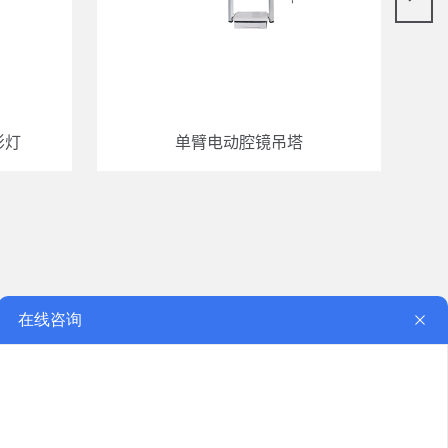
影灯
单臂电动腔镜吊塔